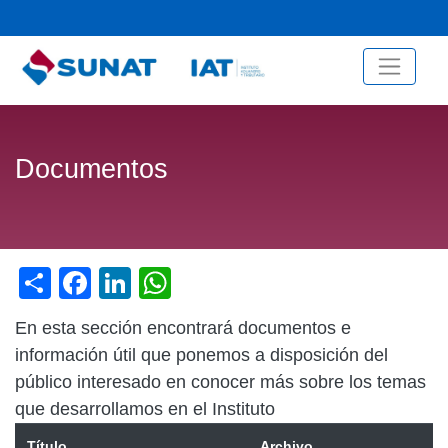
Menú de cuenta de usuario
Pasar
al
contenido
principal
Documentos
Share
Facebook
LinkedIn
WhatsApp
En esta sección encontrará documentos e
información útil que ponemos a disposición del
público interesado en conocer más sobre los temas
que desarrollamos en el Instituto
Título
Archivo