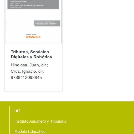
Tributos, Servicios
Digitales y Robótica
Hinojosa, Juan, dir.;
Cruz, Ignacio, dir.
9788413098845
Menú del pie
IAT
Instituto Aduanero y Tributario
Modelo Educativo