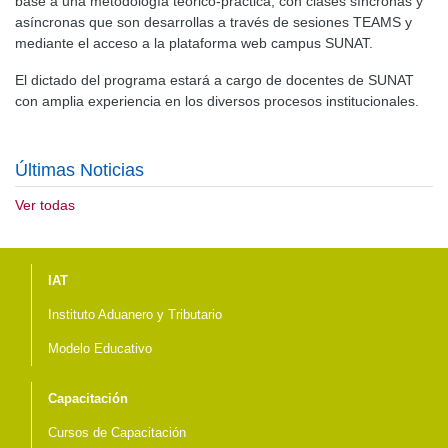
base a una metodología teórico-práctica, con clases síncronas y
asíncronas que son desarrollas a través de sesiones TEAMS y
mediante el acceso a la plataforma web campus SUNAT.
El dictado del programa estará a cargo de docentes de SUNAT
con amplia experiencia en los diversos procesos institucionales.
Últimas Noticias
Ver todas
Menú del pie
IAT
Instituto Aduanero y Tributario
Modelo Educativo
Capacitación
Cursos de Capacitación