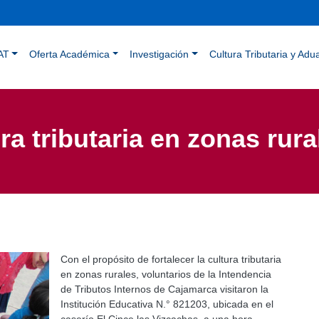
Pasar
al
contenido
ación principal
principal
AT
Oferta Académica
Investigación
Cultura Tributaria y Adu
ra tributaria en zonas rur
Con el propósito de fortalecer la cultura tributaria
en zonas rurales, voluntarios de la Intendencia
de Tributos Internos de Cajamarca visitaron la
Institución Educativa N.° 821203, ubicada en el