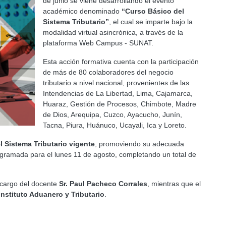
de junio se viene desarrollando el evento
académico denominado
“Curso Básico del
Sistema Tributario”
, el cual se imparte bajo la
modalidad virtual asincrónica, a través de la
plataforma Web Campus - SUNAT.
Esta acción formativa cuenta con la participación
de más de 80 colaboradores del negocio
tributario a nivel nacional, provenientes de las
Intendencias de La Libertad, Lima, Cajamarca,
Huaraz, Gestión de Procesos, Chimbote, Madre
de Dios, Arequipa, Cuzco, Ayacucho, Junín,
Tacna, Piura, Huánuco, Ucayali, Ica y Loreto.
el Sistema Tributario vigente
, promoviendo su adecuada
rogramada para el lunes 11 de agosto, completando un total de
a cargo del docente
Sr. Paul Pacheco Corrales
, mientras que el
Instituto Aduanero y Tributario
.