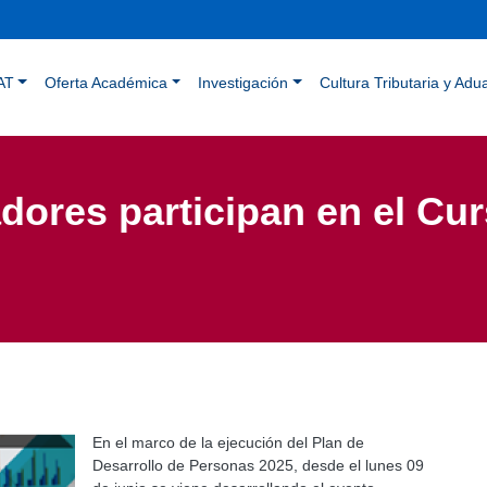
Pasar
al
contenido
ación principal
principal
AT
Oferta Académica
Investigación
Cultura Tributaria y Adu
dores participan en el Cur
En el marco de la ejecución del Plan de
Desarrollo de Personas 2025, desde el lunes 09