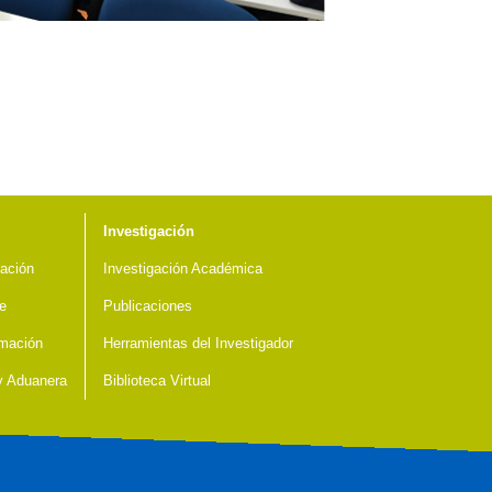
Investigación
ación
Investigación Académica
e
Publicaciones
mación
Herramientas del Investigador
 y Aduanera
Biblioteca Virtual