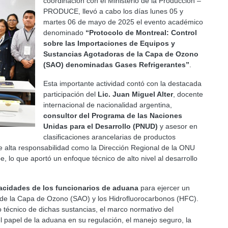
coordinación con el Ministerio de la Producción –
PRODUCE, llevó a cabo los días lunes 05 y
martes 06 de mayo de 2025 el evento académico
denominado
“Protocolo de Montreal: Control
sobre las Importaciones de Equipos y
Sustancias Agotadoras de la Capa de Ozono
(SAO) denominadas Gases Refrigerantes”
.
Esta importante actividad contó con la destacada
participación del
Lic. Juan Miguel Alter
, docente
internacional de nacionalidad argentina,
consultor del Programa de las Naciones
Unidas para el Desarrollo (PNUD)
y asesor en
clasificaciones arancelarias de productos
de alta responsabilidad como la Dirección Regional de la ONU
, lo que aportó un enfoque técnico de alto nivel al desarrollo
pacidades de los funcionarios de aduana
para ejercer un
 de la Capa de Ozono (SAO) y los Hidrofluorocarbonos (HFC).
 técnico de dichas sustancias, el marco normativo del
el papel de la aduana en su regulación, el manejo seguro, la