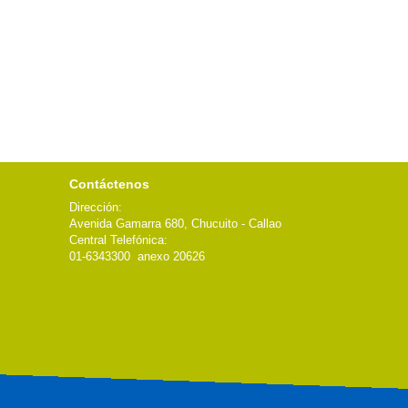
Contáctenos
Dirección:
Avenida Gamarra 680, Chucuito - Callao
Central Telefónica:
01-6343300 anexo 20626