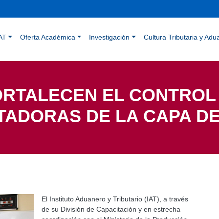
Pasar
al
contenido
ación principal
principal
AT
Oferta Académica
Investigación
Cultura Tributaria y Adu
FORTALECEN EL CONTRO
TADORAS DE LA CAPA D
El Instituto Aduanero y Tributario (IAT), a través
de su División de Capacitación y en estrecha