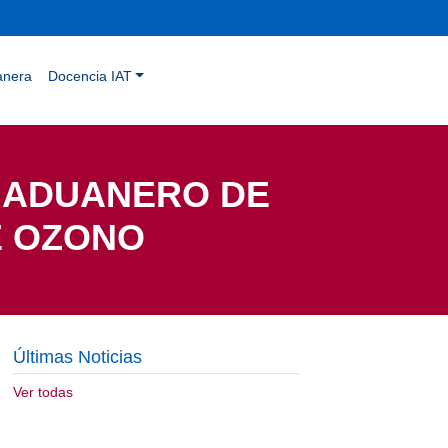
anera
Docencia IAT
L ADUANERO DE
E OZONO
Últimas Noticias
Ver todas