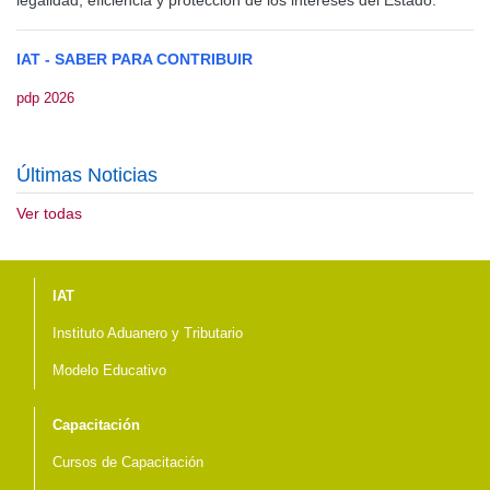
legalidad, eficiencia y protección de los intereses del Estado.
IAT - SABER PARA CONTRIBUIR
pdp 2026
Últimas Noticias
Ver todas
Menú del pie
IAT
Instituto Aduanero y Tributario
Modelo Educativo
Capacitación
Cursos de Capacitación