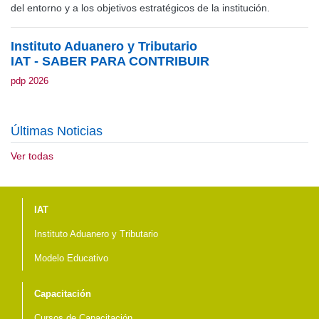
del entorno y a los objetivos estratégicos de la institución.
Instituto Aduanero y Tributario
IAT - SABER PARA CONTRIBUIR
pdp 2026
Últimas Noticias
Ver todas
Menú del pie
IAT
Instituto Aduanero y Tributario
Modelo Educativo
Capacitación
Cursos de Capacitación