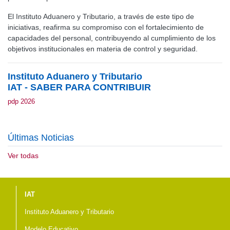
El Instituto Aduanero y Tributario, a través de este tipo de
iniciativas, reafirma su compromiso con el fortalecimiento de
capacidades del personal, contribuyendo al cumplimiento de los
objetivos institucionales en materia de control y seguridad.
Instituto Aduanero y Tributario
IAT - SABER PARA CONTRIBUIR
pdp 2026
Últimas Noticias
Ver todas
Menú del pie
IAT
Instituto Aduanero y Tributario
Modelo Educativo