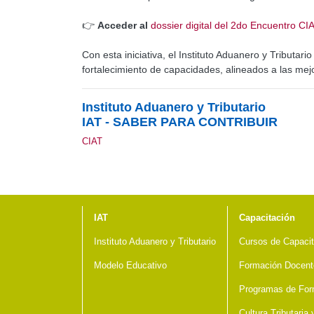
👉
Acceder al
dossier digital del 2do Encuentro CI
Con esta iniciativa, el Instituto Aduanero y Tributar
fortalecimiento de capacidades, alineados a las mejo
Instituto Aduanero y Tributario
IAT - SABER PARA CONTRIBUIR
CIAT
Menú del pie
IAT
Capacitación
Instituto Aduanero y Tributario
Cursos de Capacit
Modelo Educativo
Formación Docent
Programas de For
Cultura Tributaria