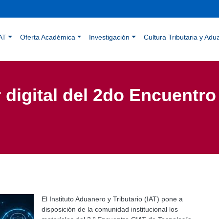
Pasar
al
contenido
ación principal
principal
AT
Oferta Académica
Investigación
Cultura Tributaria y Adu
 digital del 2do Encuentro
El Instituto Aduanero y Tributario (IAT) pone a
disposición de la comunidad institucional los