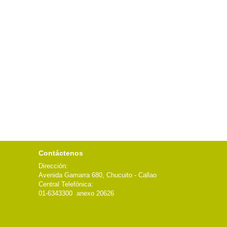
Contáctenos
Dirección:
Avenida Gamarra 680, Chucuito - Callao
Central Telefónica:
01-6343300 anexo 20626