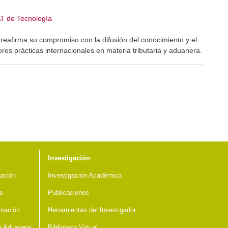
AT de Tecnología
io reafirma su compromiso con la difusión del conocimiento y el
res prácticas internacionales en materia tributaria y aduanera.
Investigación
ación
Investigación Académica
e
Publicaciones
mación
Herramientas del Investigador
 y Aduanera
Biblioteca Virtual