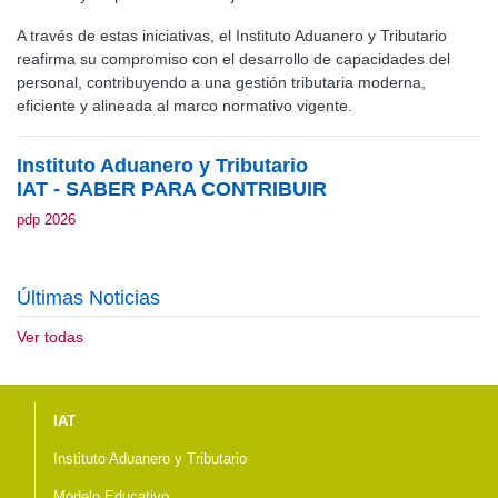
A través de estas iniciativas, el Instituto Aduanero y Tributario
reafirma su compromiso con el desarrollo de capacidades del
personal, contribuyendo a una gestión tributaria moderna,
eficiente y alineada al marco normativo vigente.
Instituto Aduanero y Tributario
IAT - SABER PARA CONTRIBUIR
pdp 2026
Últimas Noticias
Ver todas
Menú del pie
IAT
Instituto Aduanero y Tributario
Modelo Educativo