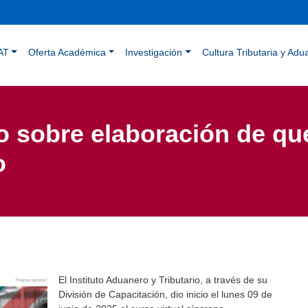
Pasar
al
contenido
ación principal
principal
AT
Oferta Académica
Investigación
Cultura Tributaria y Adu
so sobre elaboración de qu
o
El Instituto Aduanero y Tributario, a través de su
División de Capacitación, dio inicio el lunes 09 de