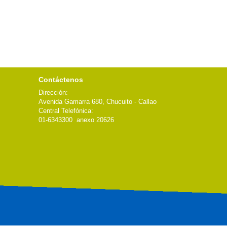
Contáctenos
Dirección:
Avenida Gamarra 680, Chucuito - Callao
Central Telefónica:
01-6343300 anexo 20626