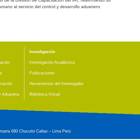
o de la División de Capacitación del IAT, reafirmando su
mano al servicio del control y desarrollo aduanero.
Investigación
ación
Investigación Académica
e
Publicaciones
mación
Herramientas del Investigador
 y Aduanera
Biblioteca Virtual
marra 680 Chucuito Callao – Lima Perú