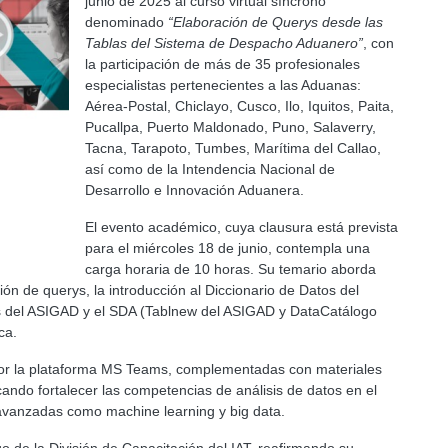
junio de 2025 al curso virtual síncrono
denominado
“Elaboración de Querys desde las
Tablas del Sistema de Despacho Aduanero”
, con
la participación de más de 35 profesionales
especialistas pertenecientes a las Aduanas:
Aérea-Postal, Chiclayo, Cusco, Ilo, Iquitos, Paita,
Pucallpa, Puerto Maldonado, Puno, Salaverry,
Tacna, Tarapoto, Tumbes, Marítima del Callao,
así como de la Intendencia Nacional de
Desarrollo e Innovación Aduanera.
El evento académico, cuya clausura está prevista
para el miércoles 18 de junio, contempla una
carga horaria de 10 horas. Su temario aborda
n de querys, la introducción al Diccionario de Datos del
os del ASIGAD y el SDA (Tablnew del ASIGAD y DataCatálogo
ca.
 por la plataforma MS Teams, complementadas con materiales
cando fortalecer las competencias de análisis de datos en el
avanzadas como machine learning y big data.