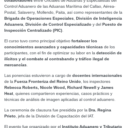
colaboradores
entre Oficiales de Aduanas y Especialistas del
Control Aduanero de las Aduanas Marítima del Callao, Aérea-
Postal, Salaverry, Mollendo, Paita, así como representantes de la
Brigada de Operaciones Especiales
,
División de Inteligencia
Aduanera
,
División de Control Especializado
y del
Puesto de
Inspección Centralizado (PIC)
.
El curso tuvo como principal objetivo
fortalecer los
conocimientos avanzados y capacidades técnicas
de los
participantes, con el fin de optimizar su labor en la
detección de
ilícitos y el combate al contrabando y tráfico ilegal de
mercancías
.
Las ponencias estuvieron a cargo de
docentes internacionales
de la
Fuerza Fronteriza del Reino Unido
, los inspectores
Rebecca Roberts, Nicole Wood, Richard Newell y James
Heat
, quienes compartieron experiencias, casos prácticos y
técnicas de análisis de imagen aplicadas al control aduanero.
La ceremonia de clausura fue presidida por la
Dra. Regina
Prieto
, jefa de la División de Capacitación del IAT.
El evento fue organizado por el
Instituto Aduanero y Tributario