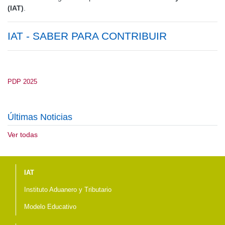
(IAT)
.
IAT - SABER PARA CONTRIBUIR
PDP 2025
Últimas Noticias
Ver todas
Menú del pie
IAT
Instituto Aduanero y Tributario
Modelo Educativo