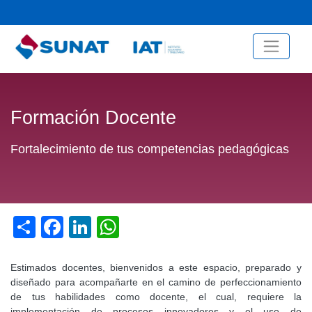
Menú de cuenta de usuario
Pasar
al
contenido
principal
Formación Docente
Fortalecimiento de tus competencias pedagógicas
Share
Facebook
LinkedIn
WhatsApp
Estimados docentes, bienvenidos a este espacio, preparado y
diseñado para acompañarte en el camino de perfeccionamiento
de tus habilidades como docente, el cual, requiere la
implementación de procesos innovadores y el uso de