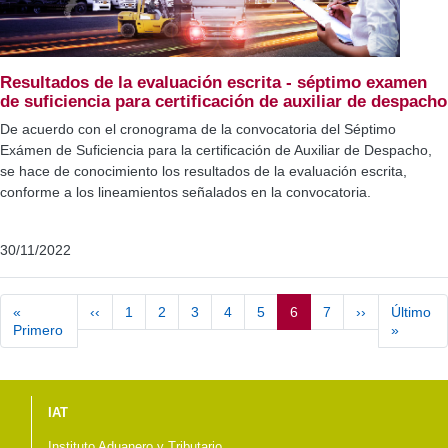
Resultados de la evaluación escrita - séptimo examen
de suficiencia para certificación de auxiliar de despacho
De acuerdo con el cronograma de la convocatoria del Séptimo
Exámen de Suficiencia para la certificación de Auxiliar de Despacho,
se hace de conocimiento los resultados de la evaluación escrita,
conforme a los lineamientos señalados en la convocatoria.
30/11/2022
Paginación
«
‹‹
Página anterior
1
2
3
4
5
6
7
››
Siguiente pá
Último
Primero
Primera página
»
Última 
Menú del pie
IAT
Instituto Aduanero y Tributario