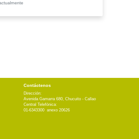
actualmente
Contáctenos
Dirección:
Avenida Gamarra 680, Chucuito - Callao
Central Telefónica:
01-6343300 anexo 20626