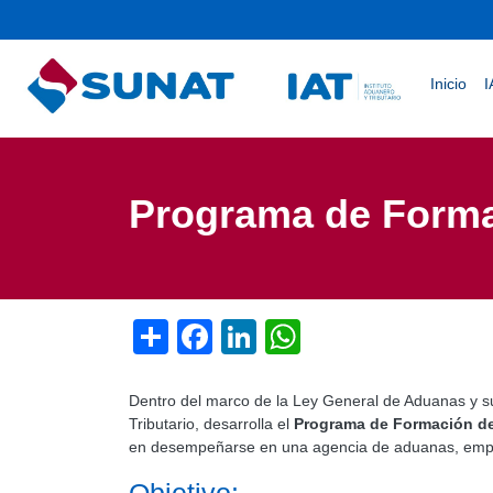
Menú de cuenta de usuario
Naveg
Inicio
I
Programa de Forma
Share
Facebook
LinkedIn
WhatsApp
Dentro del marco de la Ley General de Aduanas y su
Tributario, desarrolla el
Programa de Formación d
en desempeñarse en una agencia de aduanas, empre