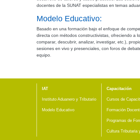
docentes de la SUNAT especialistas en temas aduane
Modelo Educativo:
Basado en una formación bajo el enfoque de compete
directa con métodos constructivistas, ofreciendo a los
comparar, descubrir, analizar, investigar, etc.), p
sesiones en vivo y presenciales, con foros de debate
equipo.
Menú del pie
IAT
Capacitación
Instituto Aduanero y Tributario
Cursos de Capacit
Modelo Educativo
Formación Docent
Programas de For
Cultura Tributaria