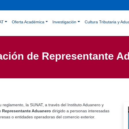
Pasar
al
contenido
ación principal
principal
AT
Oferta Académica
Investigación
Cultura Tributaria y Adu
ción de Representante A
 reglamento, la SUNAT, a través del Instituto Aduanero y
e Representante Aduanero
dirigido a personas interesadas
sas o entidades operadoras del comercio exterior.