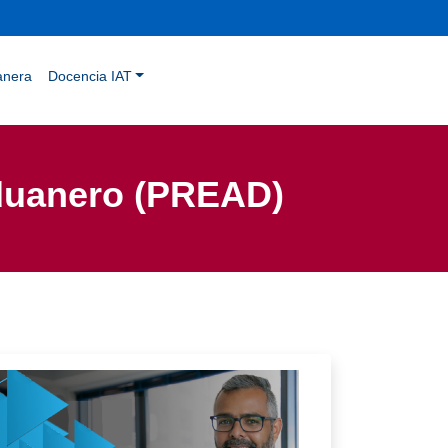
anera
Docencia IAT
duanero (PREAD)