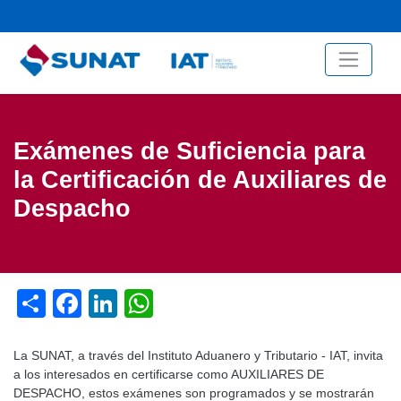
Menú de cuenta de usuario
Pasar
al
contenido
principal
Exámenes de Suficiencia para
la Certificación de Auxiliares de
Despacho
Share
Facebook
LinkedIn
WhatsApp
La SUNAT, a través del Instituto Aduanero y Tributario - IAT, invita
a los interesados en certificarse como AUXILIARES DE
DESPACHO, estos exámenes son programados y se mostrarán