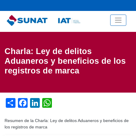
Menú de cuenta de usuario
Pasar
al
contenido
principal
Charla: Ley de delitos
Aduaneros y beneficios de los
registros de marca
Share
Facebook
LinkedIn
WhatsApp
Resumen de la Charla: Ley de delitos Aduaneros y beneficios de
los registros de marca